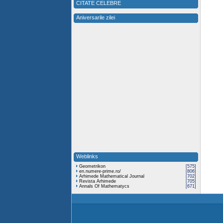
CITATE CELEBRE
Aniversarile zilei
Weblinks
Geometrikon
[575]
en.numere-prime.ro/
[806]
Arhimede Mathematical Journal
[702]
Revista Arhimede
[705]
Annals Of Mathematycs
[671]