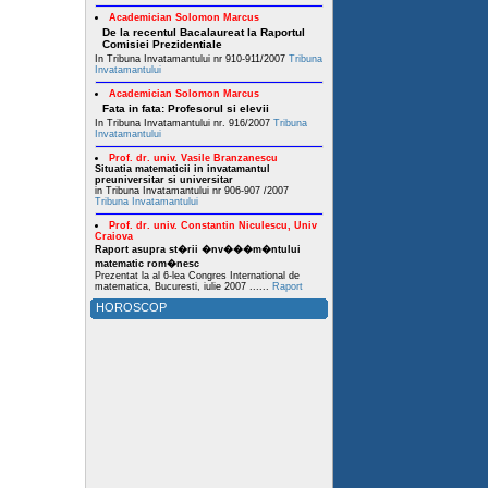
Academician Solomon Marcus
De la recentul Bacalaureat la Raportul
Comisiei Prezidentiale
In Tribuna Invatamantului nr 910-911/2007
Tribuna
Invatamantului
Academician Solomon Marcus
Fata in fata: Profesorul si elevii
In Tribuna Invatamantului nr. 916/2007
Tribuna
Invatamantului
Prof. dr. univ. Vasile Branzanescu
Situatia matematicii in invatamantul
preuniversitar si universitar
in Tribuna Invatamantului nr 906-907 /2007
Tribuna Invatamantului
Prof. dr. univ. Constantin Niculescu, Univ
Craiova
Raport asupra st�rii �nv���m�ntului
matematic rom�nesc
Prezentat la al 6-lea Congres International de
matematica, Bucuresti, iulie 2007 ......
Raport
HOROSCOP