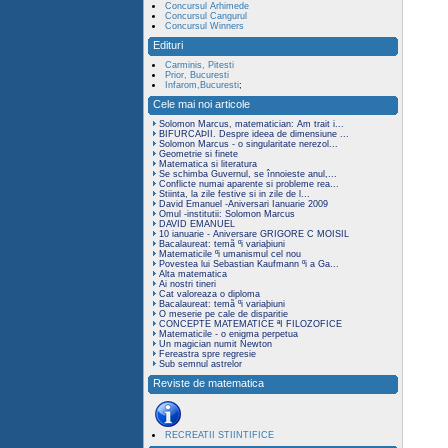
Concursul Arhimede
Concursul Cangurul
Concursul Winners
Edituri
Carminis, Pitesti
Prior, Bucuresti
Infarom,Bucuresti
;
Cele mai noi articole
Solomon Marcus, matematician: Am trait i...
BIFURCAÞII. Despre ideea de dimensiune ...
Solomon Marcus - o singularitate nerezol...
Geometrie si finete
Matematica si literatura
Se schimba Guvernul, se înnoieste anul,...
Conflicte numai aparente si probleme rea...
Stiinta, la zile festive si in zile de l...
David Emanuel -Aniversari Ianuarie 2009
Omul -institutii: Solomon Marcus
DAVID EMANUEL
10 ianuarie - Aniversare GRIGORE C MOISIL
Bacalaureat: temã ºi variaþiuni
Matematicile ºi umanismul cel nou
Povestea lui Sebastian Kaufmann ºi a Ga...
Alta matematica
Ai nostri tineri
Cat valoreaza o diploma
Bacalaureat: temã ºi variaþiuni
O meserie pe cale de disparitie
CONCEPTE MATEMATICE ªI FILOZOFICE
Matematicile - o enigma perpetua
Un magician numit Newton
Fereastra spre regresie
Sub semnul astrelor
Reviste de matematica
RECREATII STIINTIFICE