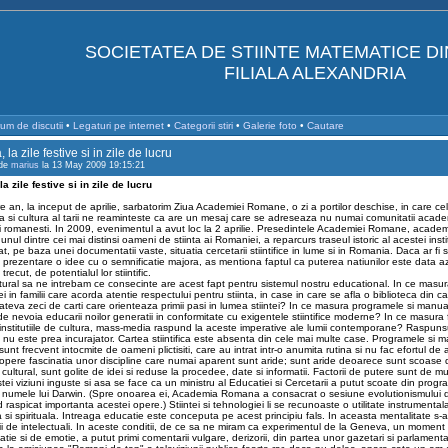
SOCIETATEA DE STIINTE MATEMATICE D
FILIALA ALEXANDRIA
um de discutii
•
Legaturi pe internet
•
Categorii stiri
•
Galerie foto
•
Cautare
, la zile festive si in zile de lucru
 de
marius
la 13 May 2009 19:15:21
 la zile festive si in zile de lucru
re an, la inceput de aprilie, sarbatorim Ziua Academiei Romane, o zi a portilor deschise, in care cel 
ta si cultura al tarii ne reaminteste ca are un mesaj care se adreseaza nu numai comunitatii academi
i romanesti. In 2009, evenimentul a avut loc la 2 aprilie. Presedintele Academiei Romane, academ
unul dintre cei mai distinsi oameni de stiinta ai Romaniei, a reparcurs traseul istoric al acestei institu
t, pe baza unei documentatii vaste, situatia cercetarii stiintifice in lume si in Romania. Daca ar fi 
prezentare o idee cu o semnificatie majora, as mentiona faptul ca puterea natiunilor este data az
trecut, de potentialul lor stiintific.
ural sa ne intrebam ce consecinte are acest fapt pentru sistemul nostru educational. In ce masura
 in familii care acorda atentie respectului pentru stiinta, in case in care se afla o biblioteca din c
teva zeci de carti care orienteaza primii pasi in lumea stiintei? In ce masura programele si manual
 nevoia educarii noilor generatii in conformitate cu exigentele stiintifice moderne? In ce masura f
institutiile de cultura, mass-media raspund la aceste imperative ale lumii contemporane? Raspuns
i nu este prea incurajator. Cartea stiintifica este absenta din cele mai multe case. Programele si 
sunt frecvent intocmite de oameni plictisiti, care au intrat intr-o anumita rutina si nu fac efortul de 
pere fascinatia unor discipline care numai aparent sunt aride; sunt aride deoarece sunt scoase d
si cultural, sunt golite de idei si reduse la procedee, date si informatii. Factorii de putere sunt de mul
tei viziuni inguste si asa se face ca un ministru al Educatiei si Cercetarii a putut scoate din prog
e numele lui Darwin. (Spre onoarea ei, Academia Romana a consacrat o sesiune evolutionismului d
 raspicat importanta acestei opere.) Stiintei si tehnologiei li se recunoaste o utilitate instrumental
a si spirituala. Intreaga educatie este conceputa pe acest principiu fals. In aceasta mentalitate s-
i de intelectuali. In aceste conditii, de ce sa ne miram ca experimentul de la Geneva, un momen
atie si de emotie, a putut primi comentarii vulgare, derizorii, din partea unor gazetari si parlament