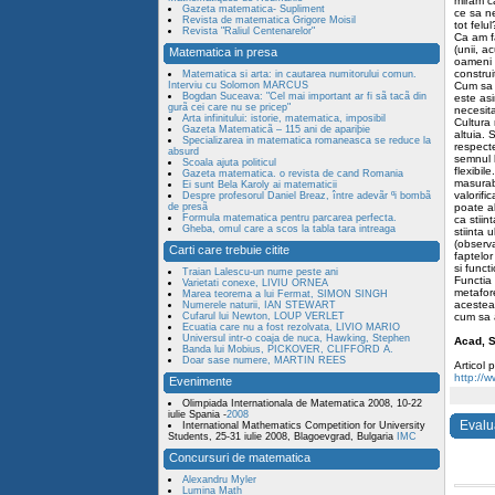
miram ca
Gazeta matematica- Supliment
ce sa ne
Revista de matematica Grigore Moisil
tot felul
Revista "Raliul Centenarelor"
Ca am fa
(unii, a
Matematica in presa
oameni d
construi
Matematica si arta: in cautarea numitorului comun.
Interviu cu Solomon MARCUS
Cum sa n
Bogdan Suceava: "Cel mai important ar fi sã tacã din
este asi
gurã cei care nu se pricep"
necesita
Arta infinitului: istorie, matematica, imposibil
Cultura
Gazeta Matematicã – 115 ani de apariþie
altuia. S
Specializarea in matematica romaneasca se reduce la
respecte
absurd
semnul l
Scoala ajuta politicul
flexibil
Gazeta matematica. o revista de cand Romania
masurabi
Ei sunt Bela Karoly ai matematicii
valorifi
Despre profesorul Daniel Breaz, între adevãr ºi bombã
de presã
poate al
Formula matematica pentru parcarea perfecta.
ca stiin
Gheba, omul care a scos la tabla tara intreaga
stiinta 
(observa
Carti care trebuie citite
faptelor
si funct
Traian Lalescu-un nume peste ani
Functia 
Varietati conexe, LIVIU ORNEA
metafore
Marea teorema a lui Fermat, SIMON SINGH
acestea 
Numerele naturii, IAN STEWART
Cufarul lui Newton, LOUP VERLET
cum sa a
Ecuatia care nu a fost rezolvata, LIVIO MARIO
Universul intr-o coaja de nuca, Hawking, Stephen
Acad, 
Banda lui Mobius, PICKOVER, CLIFFORD A.
Doar sase numere, MARTIN REES
Articol 
http://
Evenimente
Olimpiada Internationala de Matematica 2008, 10-22
iulie Spania -
2008
Evalu
International Mathematics Competition for University
Students, 25-31 iulie 2008, Blagoevgrad, Bulgaria
IMC
Concursuri de matematica
Alexandru Myler
Lumina Math