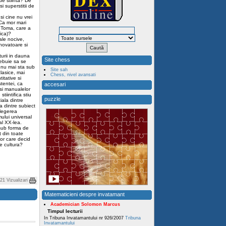
de stiinta? De
i superstitii de
si cine nu vrei
 Ca mor mari
r Toma, care a
ica)?
ale nocive,
inovatoare si
urii in dauna
Site chess
trebuie sa se
 nu mai sta sub
Site sah
clasice, mai
Chess, nivel avansati
itative si
tentei, ca
accesari
 si manualelor
tiintifica stiu
puzzle
iala dintre
a dintre subiect
elegerea
mului universal
al XX-lea.
 sub forma de
t din toate
lor care decid
e cultura?
21 Vizualizari
Matematicieni despre invatamant
Academician Solomon Marcus
Timpul lecturii
In Tribuna Invatamantului nr 926/2007
Tribuna
Invatamantului