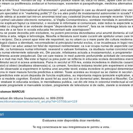
 la emisiunea "Romani de top" a televiziunii publice foarte rar, daca nu deloc, apare cate un om 
 miram ca prolifereaza zodiacuri si horoscoape, esoterism si parapsihologie, medicina alternativa s
?
cut din "Anul International al Astronomiei", anul astrologiei in care au devenit specialisti cine vrei 
cum specialisti si in "marketing politic")? Ca s-a ales praful de invatamantul astronomiei in scoala?
e stiinta ai acestei tari intr-un anonimat total sau cvasitotal (numai doua exemple recente: Victo
t primul calculator electronic romanesc, si Virgiliu Constantinescu, somitate mondiala in aerodinam
e explicam faptul ca internetul, o revolutie in informatie si comunicare, este redus la aspectele s
milat cu drogurile si se vorbeste despre "dependenta de internet", fara sa se inteleaga latura sa 
tea de a se face in scoala educatia frecventarii sale avantajoase?
 nu se poate dezvolta prin excludere, nu putem preconiza dezvoltarea unui anumit domeniu al cult
tiinta si arta, religia si tehnologia, filosofia si literatura sunt toate cuceriri ale spiritului uman care 
 reciproc. Daca uneori apar intre ele nepotriviri, sa nu uitam ca o mare parte din cultura moderna
ogicii clasice a identitatii, necontradictiei si principiului tertului exclus, ci se incadreaza in logici ne
e. Stiintei i se aduc astazi tot felul de reprosuri neintemeiate: ca s-ar ocupa numai de aspectele cant
le, ca furnizeaza numai informatii, neavand o valoare formativa, ca studiaza numai concretul exis
ca numai elementele rationale etc. Din pacate, infatisarea actuala a invatamantului, a programelor
imenta aceste prejudecati. Dar cei care traiesc in mod autentic profunzimile activitatii de cercetare s
ta e mult mai mult. Mai este si faptul ca prea putin se reflecta in educatia scolara deosebirea esent
ultimului secol si aceea anterioara. Pana in secolul al XIX-lea, exista increderea in distinctia casant
tor) si obiect (realitatea observata) si, ca urmare, functiona testarea teoriei prin experiment si int
 de observatie si experiment in lumina unei anumite teorii; exista incredere in principiul determinis
iona in mare masura functia predictiva a stiintei. Toate acestea au inceput sa se clatine in secolul 
predictiva este acum depasita de functia explicativa, au importanta majora ipotezele explicative,
 si modele cognitive. Evolutii de acest fel au avut loc si in domeniul artei, literaturii si filosofiei. Ca
strabate in educatia scolara, in mentalitatea publica, cat din ele intra in orizontul intelectual al ce
rate programele si manualele scolare, programele de televiziune si de radio, ziarele si revistele d
Solomon MARCUS
preluat din tribuna Invatamantului, nr. 999-2009
www.tribunainvatamantului.ro/d_art.php?id=1070&cat=119
52
ari
Evaluarea este disponibila doar membrilor.
Te rog conecteaza-te sau inregistreaza-te pentru a vota.