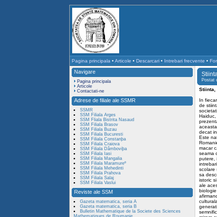
Pagina principala
•
Articole
•
Descarcari
•
Intrebari frecvente
•
For
Navigare
Stiinta
Postat
Pagina principala
Articole
Stiinta,
Contactati-ne
Adrese de filiale ale SSMR
In fieca
de stiin
SSMR
societat
SSM Filiala Arges
Haiduc, 
SSM Fliala Bistrita Nasaud
prezenta
SSM Filiala Brasov
aceasta 
SSM Filiala Buzau
decat in 
SSM Filiala Bucuresti
Este nat
SSM Filiala Constanþa
Romaniei
SSM Filiala Craiova
macar ca
SSM Filiala Dâmboviþa
seama de
SSM Filiala Iasi
SSM Filiala Mangalia
putere, 
SSM Filiala Maramureº
intrebar
SSM Filiala Mehedinti
scolare 
SSM Filiala Prahova
sa desco
SSM Filiala Salaj
istoric 
SSM Filiala Vaslui
ale aces
biologi
Reviste ale SSM
afirmand
cultural
Gazeta matematica, seria A
Gazeta matematica, seria B
generati
Bulletin Mathematique de la Societe des Sciences
semnific
Mathematiques de Roumanie