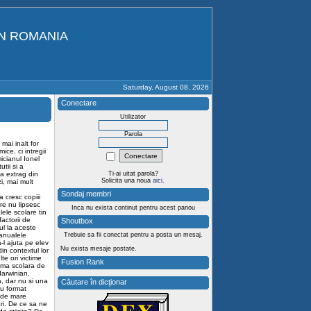
IN ROMANIA
Saturday, August 08, 2026
Conectare
Utilizator
Parola
mai inalt for
ce, ci intregii
icianul Ionel
tii si a
sa extrag din
Ti-ai uitat parola?
Solicita una noua
aici
.
i, mai mult
Sondaj membri
 cresc copiii
are nu lipsesc
Inca nu exista continut pentru acest panou
ele scolare tin
actorii de
Shoutbox
ul la aceste
manualele
Trebuie sa fii conectat pentru a posta un mesaj.
a-l ajuta pe elev
Nu exista mesaje postate.
in contextul lor
te ori victime
Fusion Rank
rama scolara de
arwinian,
a, dar nu si una
Căutare în dicţionar
au format
t de mare
ari. De ce sa ne